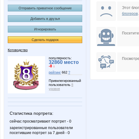
caprice
julia123
Этот блог
Отправить приватное сообщение
блогеров
.
Добавить в друзья
Игнорировать
Тайота
Тоня 2
Посетит
Сделать подарок
Котоводство
популярность:
Посмотре
32860 место
-8 ↓
рейтинг
662
?
Привилегированный
пользователь
8
уровня
Статистика портрета:
сейчас просматривают портрет - 0
зарегистрированные пользователи
посетившие портрет за 7 дней - 0